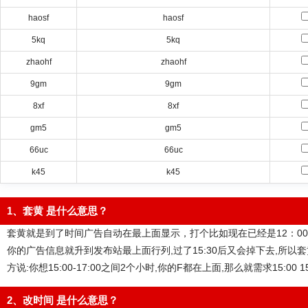
haosf
haosf
5kq
5kq
zhaohf
zhaohf
9gm
9gm
8xf
8xf
gm5
gm5
66uc
66uc
k45
k45
1、套黄 是什么意思？
套黄就是到了时间广告自动在最上面显示，打个比如现在已经是12：00,而你希
你的广告信息就升到发布站最上面行列,过了15:30后又会掉下去,所以
方说:你想15:00-17:00之间2个小时,你的F都在上面,那么就需求15:00 15
2、改时间 是什么意思？