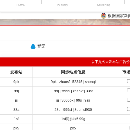
HOME
Publicity
Screening
根据国家新
暂无
以下是各大发布站广告价
发布站
同步站点信息
市
9pk
9pk | zhaosf | 52345 | shenqi
99j
99j | sf999 | zhaokf | 33sf
jjj
jjj | 3000ok | 99s | 9ss
88a
23u | 999sf | 8uu | sf930
1sf
1sf同步kk5 99g
pk5
pk5