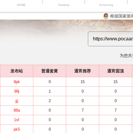
HOME
Publicity
Screening
根据国家新
为您共
发布站
普通套黄
通宵推荐
通宵固顶
9pk
0
15
15
99j
1
0
0
jjj
2
0
0
88a
0
7
7
1sf
0
0
0
pk5
0
0
0