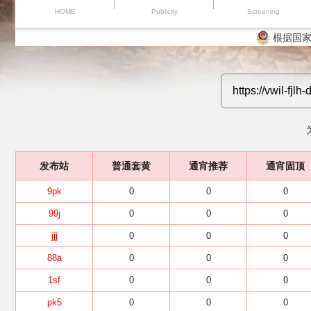
HOME
Publicity
Screening
根据国家
发布站
普通套黄
通宵推荐
通宵固顶
9pk
0
0
0
99j
0
0
0
jjj
0
0
0
88a
0
0
0
1sf
0
0
0
pk5
0
0
0