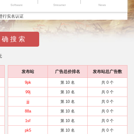
Software
Streamer
News
进行实名认证
 确 搜 索
元
发布站
广告总价排名
发布站总广告数
9pk
第 10 名
共 0 个
99j
第 10 名
共 0 个
jjj
第 10 名
共 0 个
88a
第 10 名
共 0 个
1sf
第 10 名
共 0 个
pk5
第 10 名
共 0 个