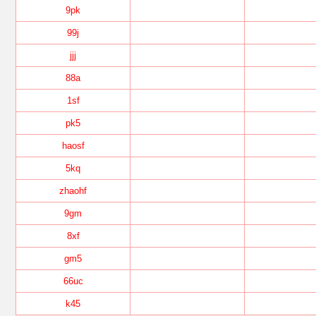
9pk
99j
jjj
88a
1sf
pk5
haosf
5kq
zhaohf
9gm
8xf
gm5
66uc
k45