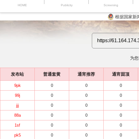
HOME
Publicity
Screening
根据国家新
为您
发布站
普通套黄
通宵推荐
通宵固顶
9pk
0
0
0
99j
0
0
0
jjj
0
0
0
88a
0
0
0
1sf
0
0
0
pk5
0
0
0