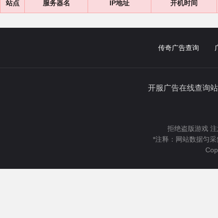
站点
服务器名
IP地址
开机时间
传奇广告查询
开服广告在线查询站
拒绝盗版游戏 注
*注释：网站数据匀采
Cop