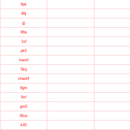
9pk
99j
jjj
88a
1sf
pk5
haosf
5kq
zhaohf
9gm
8xf
gm5
66uc
k45