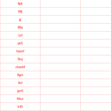
9pk
99j
jjj
88a
1sf
pk5
haosf
5kq
zhaohf
9gm
8xf
gm5
66uc
k45