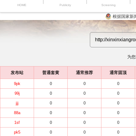
HOME
Publicity
Screening
根据国家新
为您
发布站
普通套黄
通宵推荐
通宵固顶
9pk
0
0
0
99j
0
0
0
jjj
0
0
0
88a
0
0
0
1sf
0
0
0
pk5
0
0
0