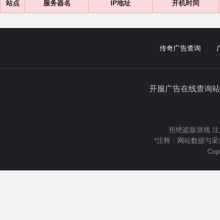
站点
服务器名
IP地址
开机时间
传奇广告查询
开服广告在线查询站
拒绝盗版游戏 注
*注释：网站数据匀采
Cop