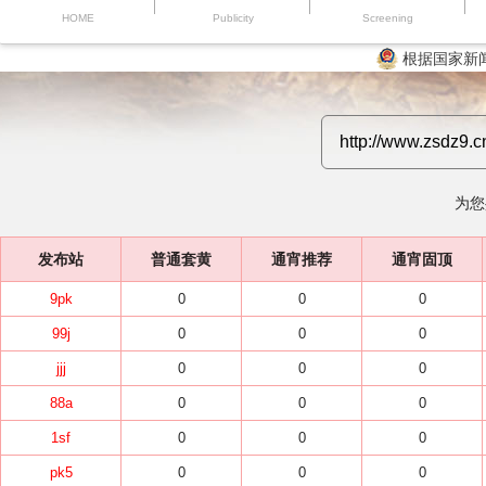
HOME
Publicity
Screening
根据国家新
为您
发布站
普通套黄
通宵推荐
通宵固顶
9pk
0
0
0
99j
0
0
0
jjj
0
0
0
88a
0
0
0
1sf
0
0
0
pk5
0
0
0