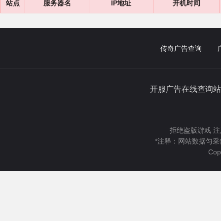
站点
服务器名
IP地址
开机时间
传奇广告查询
开服广告在线查询站
拒绝盗版游戏 注
*注释：网站数据匀采
Cop