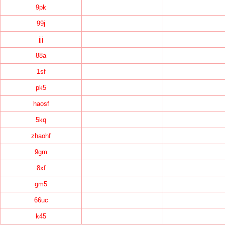
9pk
99j
jjj
88a
1sf
pk5
haosf
5kq
zhaohf
9gm
8xf
gm5
66uc
k45