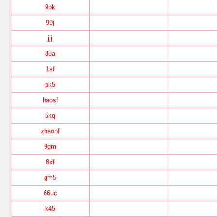
9pk
99j
jjj
88a
1sf
pk5
haosf
5kq
zhaohf
9gm
8xf
gm5
66uc
k45