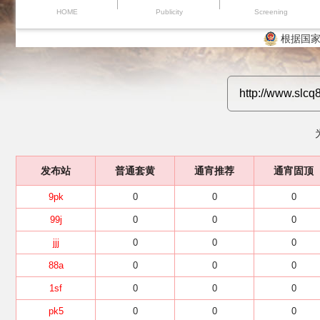
HOME
Publicity
Screening
根据国家
发布站
普通套黄
通宵推荐
通宵固顶
9pk
0
0
0
99j
0
0
0
jjj
0
0
0
88a
0
0
0
1sf
0
0
0
pk5
0
0
0