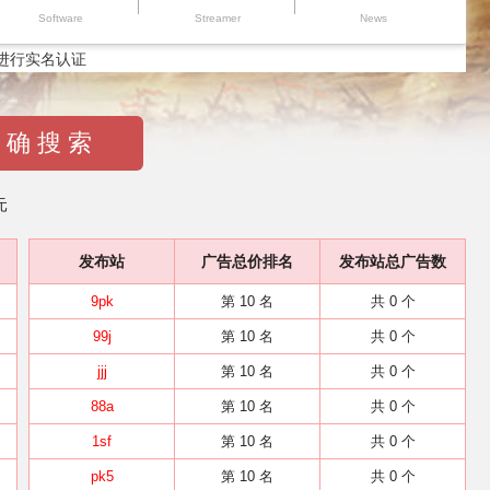
Software
Streamer
News
进行实名认证
 确 搜 索
元
发布站
广告总价排名
发布站总广告数
9pk
第 10 名
共 0 个
99j
第 10 名
共 0 个
jjj
第 10 名
共 0 个
88a
第 10 名
共 0 个
1sf
第 10 名
共 0 个
pk5
第 10 名
共 0 个