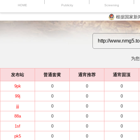
HOME
Publicity
Screening
根据国家新
为您
发布站
普通套黄
通宵推荐
通宵固顶
9pk
0
0
0
99j
0
0
0
jjj
0
0
0
88a
0
0
0
1sf
0
0
0
pk5
0
0
0