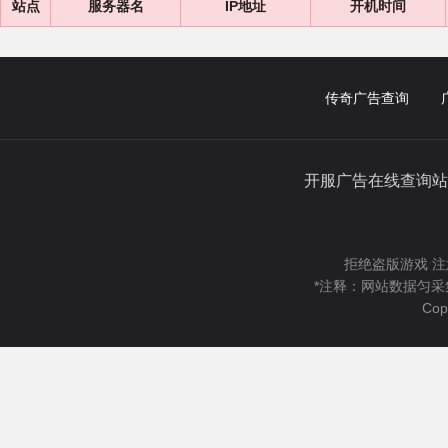
站点
服务器名
IP地址
开机时间
传奇广告查询
开服广告在线查询站
拒绝盗版游戏 注
*注释：网站数据匀采
Cop