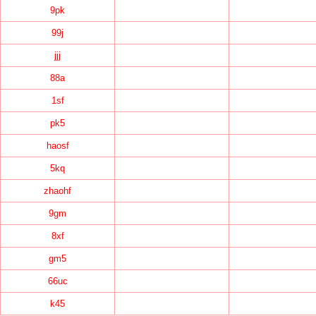
9pk
99j
jjj
88a
1sf
pk5
haosf
5kq
zhaohf
9gm
8xf
gm5
66uc
k45