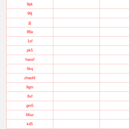
9pk
99j
jjj
88a
1sf
pk5
haosf
5kq
zhaohf
9gm
8xf
gm5
66uc
k45