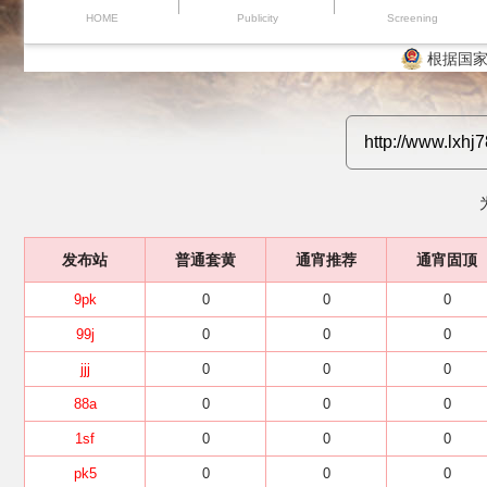
HOME
Publicity
Screening
根据国家
发布站
普通套黄
通宵推荐
通宵固顶
9pk
0
0
0
99j
0
0
0
jjj
0
0
0
88a
0
0
0
1sf
0
0
0
pk5
0
0
0