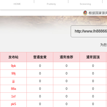
HOME
Publicity
Screening
根据国家新
为您
发布站
普通套黄
通宵推荐
通宵固顶
9pk
0
0
0
99j
0
0
0
jjj
0
0
0
88a
0
0
0
1sf
0
0
0
pk5
0
0
0