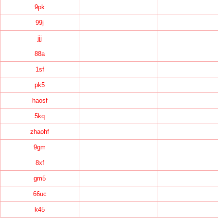
9pk
99j
jjj
88a
1sf
pk5
haosf
5kq
zhaohf
9gm
8xf
gm5
66uc
k45