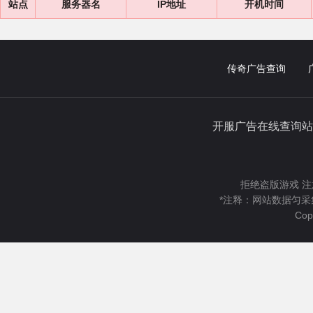
站点
服务器名
IP地址
开机时间
传奇广告查询
开服广告在线查询站
拒绝盗版游戏 注
*注释：网站数据匀采
Cop