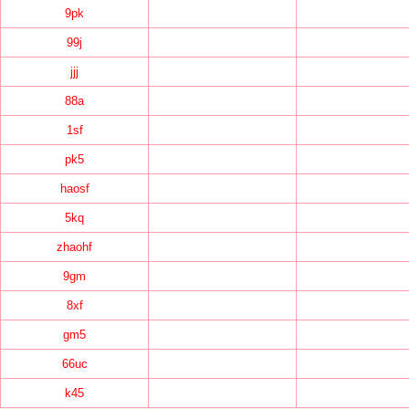
9pk
99j
jjj
88a
1sf
pk5
haosf
5kq
zhaohf
9gm
8xf
gm5
66uc
k45