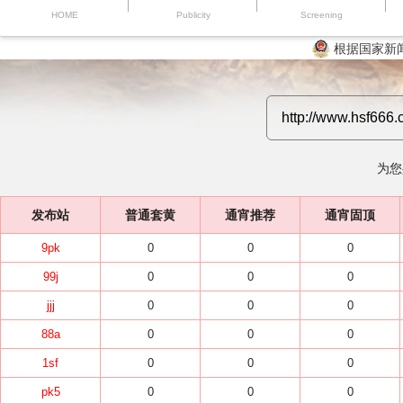
HOME
Publicity
Screening
根据国家新
为您
发布站
普通套黄
通宵推荐
通宵固顶
9pk
0
0
0
99j
0
0
0
jjj
0
0
0
88a
0
0
0
1sf
0
0
0
pk5
0
0
0