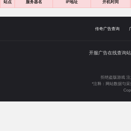
站点
服务器名
IP地址
开机时间
传奇广告查询
开服广告在线查询站
拒绝盗版游戏 注
*注释：网站数据匀采
Cop