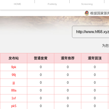
HOME
Publicity
Screening
根据国家新
为您
发布站
普通套黄
通宵推荐
通宵固顶
9pk
0
0
0
99j
0
0
0
jjj
0
0
0
88a
0
0
0
1sf
0
0
0
pk5
0
0
0