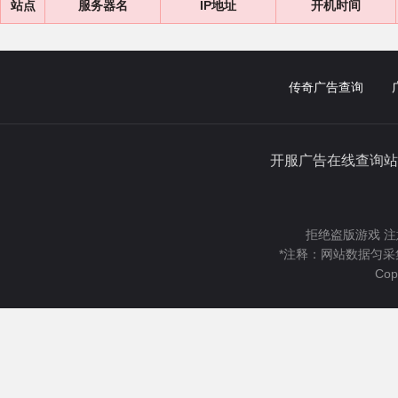
站点
服务器名
IP地址
开机时间
传奇广告查询
开服广告在线查询站
拒绝盗版游戏 注
*注释：网站数据匀采
Cop