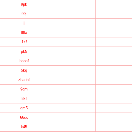
9pk
99j
jjj
88a
1sf
pk5
haosf
5kq
zhaohf
9gm
8xf
gm5
66uc
k45