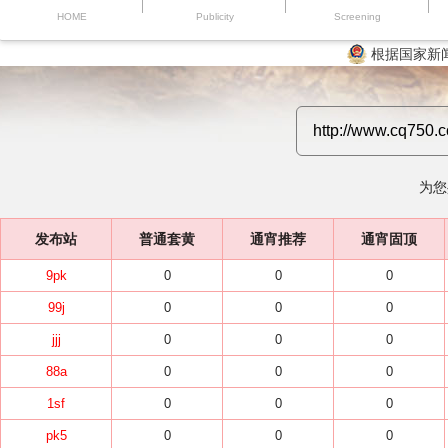
HOME
Publicity
Screening
根据国家新
为您
发布站
普通套黄
通宵推荐
通宵固顶
9pk
0
0
0
99j
0
0
0
jjj
0
0
0
88a
0
0
0
1sf
0
0
0
pk5
0
0
0