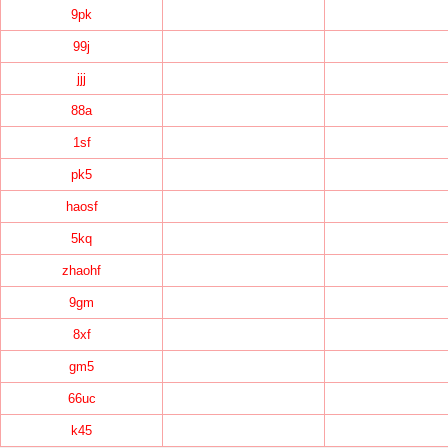
9pk
99j
jjj
88a
1sf
pk5
haosf
5kq
zhaohf
9gm
8xf
gm5
66uc
k45