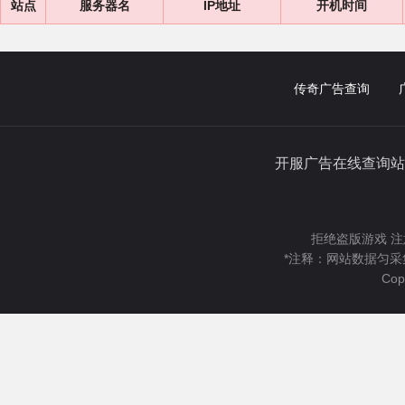
站点
服务器名
IP地址
开机时间
传奇广告查询
开服广告在线查询站
拒绝盗版游戏 注
*注释：网站数据匀采
Cop