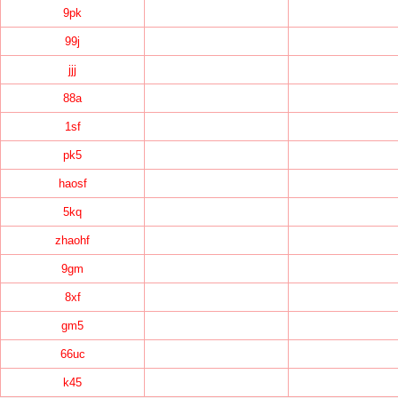
9pk
99j
jjj
88a
1sf
pk5
haosf
5kq
zhaohf
9gm
8xf
gm5
66uc
k45