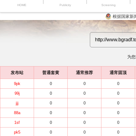
HOME
Publicity
Screening
根据国家新
为您
发布站
普通套黄
通宵推荐
通宵固顶
9pk
0
0
0
99j
0
0
0
jjj
0
0
0
88a
0
0
0
1sf
0
0
0
pk5
0
0
0