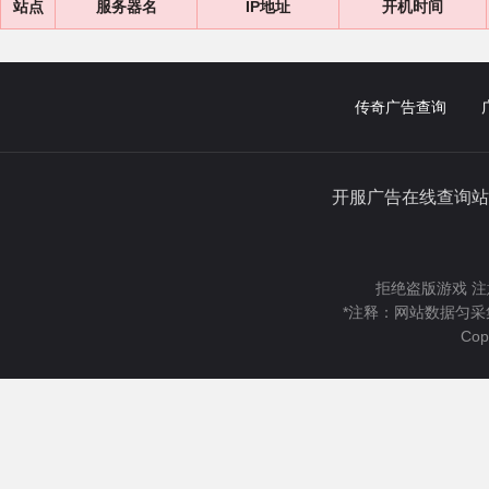
站点
服务器名
IP地址
开机时间
传奇广告查询
开服广告在线查询站
拒绝盗版游戏 注
*注释：网站数据匀采
Cop