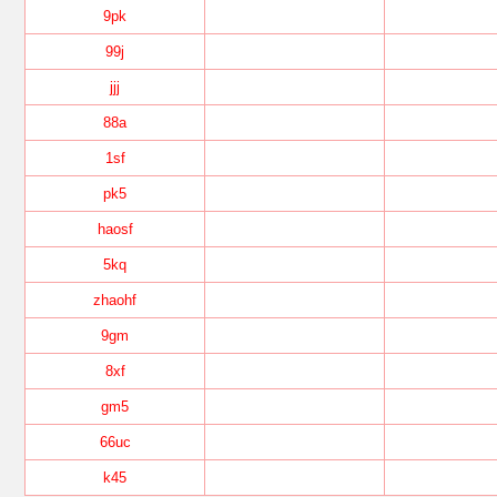
9pk
99j
jjj
88a
1sf
pk5
haosf
5kq
zhaohf
9gm
8xf
gm5
66uc
k45