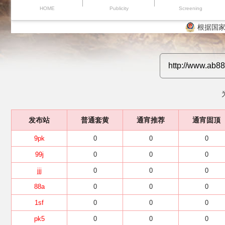
HOME
Publicity
Screening
根据国家
发布站
普通套黄
通宵推荐
通宵固顶
9pk
0
0
0
99j
0
0
0
jjj
0
0
0
88a
0
0
0
1sf
0
0
0
pk5
0
0
0