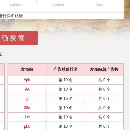
Software
Streamer
News
进行实名认证
 确 搜 索
元
发布站
广告总价排名
发布站总广告数
9pk
第 10 名
共 0 个
99j
第 10 名
共 0 个
jjj
第 10 名
共 0 个
88a
第 10 名
共 0 个
1sf
第 10 名
共 0 个
pk5
第 10 名
共 0 个