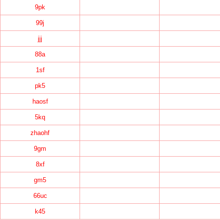
9pk
99j
jjj
88a
1sf
pk5
haosf
5kq
zhaohf
9gm
8xf
gm5
66uc
k45