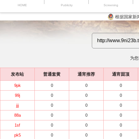
HOME
Publicity
Screening
根据国家新
为您
发布站
普通套黄
通宵推荐
通宵固顶
9pk
0
0
0
99j
0
0
0
jjj
0
0
0
88a
0
0
0
1sf
0
0
0
pk5
0
0
0