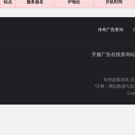
站点
服务器名
IP地址
开机时间
传奇广告查询
开服广告在线查询站
拒绝盗版游戏 注
*注释：网站数据匀采
Cop