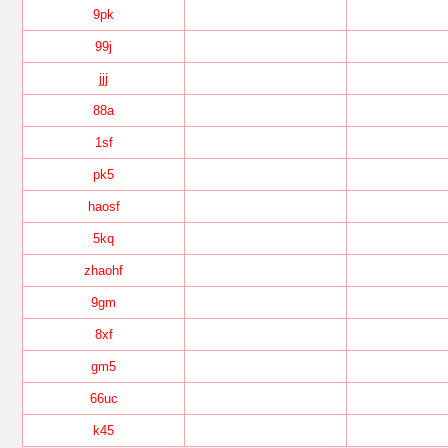
9pk
99j
jjj
88a
1sf
pk5
haosf
5kq
zhaohf
9gm
8xf
gm5
66uc
k45