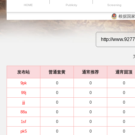
HOME
Publicity
Screening
根据国家
发布站
普通套黄
通宵推荐
通宵固顶
9pk
0
0
0
99j
0
0
0
jjj
0
0
0
88a
0
0
0
1sf
0
0
0
pk5
0
0
0