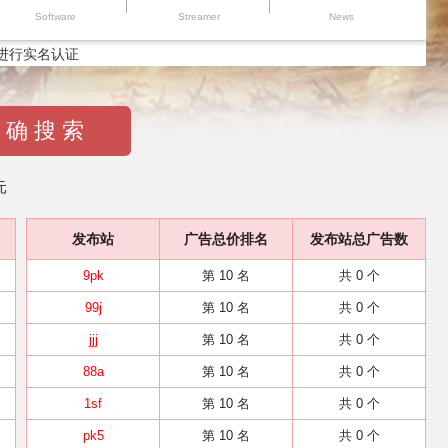
Software
Streamer
News
进行实名认证
 确 搜 索
元
发布站
广告总价排名
发布站总广告数
9pk
第 10 名
共 0 个
99j
第 10 名
共 0 个
jjj
第 10 名
共 0 个
88a
第 10 名
共 0 个
1sf
第 10 名
共 0 个
pk5
第 10 名
共 0 个