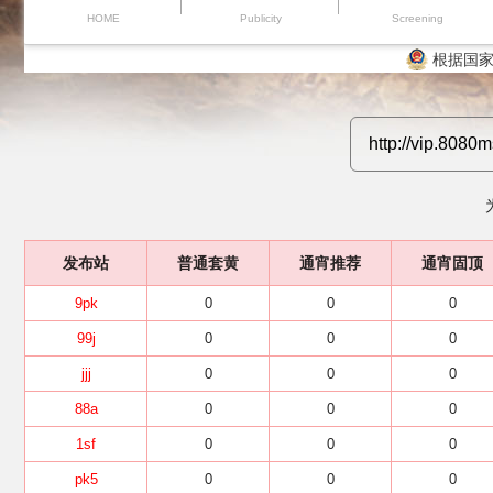
HOME
Publicity
Screening
根据国家
发布站
普通套黄
通宵推荐
通宵固顶
9pk
0
0
0
99j
0
0
0
jjj
0
0
0
88a
0
0
0
1sf
0
0
0
pk5
0
0
0