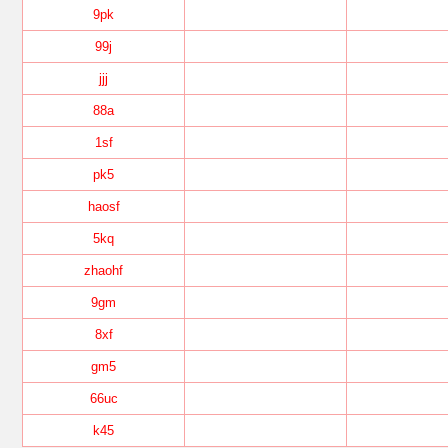
9pk
99j
jjj
88a
1sf
pk5
haosf
5kq
zhaohf
9gm
8xf
gm5
66uc
k45