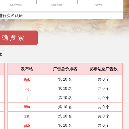
Software
Streamer
News
进行实名认证
 确 搜 索
元
发布站
广告总价排名
发布站总广告数
9pk
第 10 名
共 0 个
99j
第 10 名
共 0 个
jjj
第 10 名
共 0 个
88a
第 10 名
共 0 个
1sf
第 10 名
共 0 个
pk5
第 10 名
共 0 个