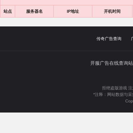
站点
服务器名
IP地址
开机时间
传奇广告查询
开服广告在线查询站
拒绝盗版游戏 注
*注释：网站数据匀采
Cop