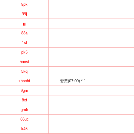
9pk
99j
jjj
88a
1sf
pk5
haosf
5kq
zhaohf
套黄(07:00) * 1
9gm
8xf
gm5
66uc
k45