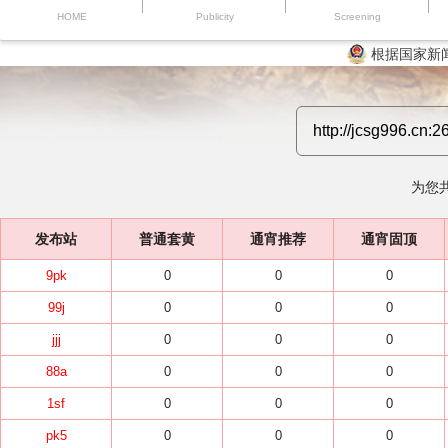
HOME
Publicity
Screening
根据国家新
为您
发布站
普通套黄
通宵推荐
通宵固顶
9pk
0
0
0
99j
0
0
0
jjj
0
0
0
88a
0
0
0
1sf
0
0
0
pk5
0
0
0