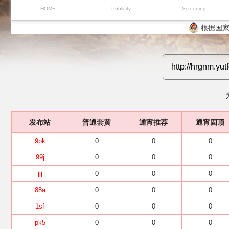
HOME
Publicity
Screening
根据国家
发布站
普通套黄
通宵推荐
通宵固顶
9pk
0
0
0
99j
0
0
0
jjj
0
0
0
88a
0
0
0
1sf
0
0
0
pk5
0
0
0