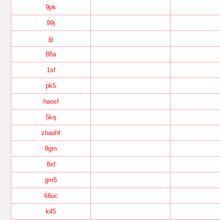
9pk
99j
jjj
88a
1sf
pk5
haosf
5kq
zhaohf
9gm
8xf
gm5
66uc
k45