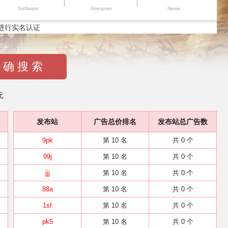
Software
Streamer
News
进行实名认证
 确 搜 索
元
发布站
广告总价排名
发布站总广告数
9pk
第 10 名
共 0 个
99j
第 10 名
共 0 个
jjj
第 10 名
共 0 个
88a
第 10 名
共 0 个
1sf
第 10 名
共 0 个
pk5
第 10 名
共 0 个