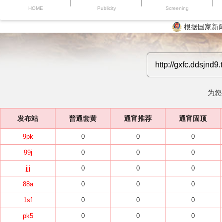
HOME
Publicity
Screening
根据国家新
为您
发布站
普通套黄
通宵推荐
通宵固顶
9pk
0
0
0
99j
0
0
0
jjj
0
0
0
88a
0
0
0
1sf
0
0
0
pk5
0
0
0