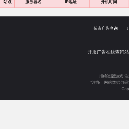
站点
服务器名
IP地址
开机时间
传奇广告查询
开服广告在线查询站
拒绝盗版游戏 注
*注释：网站数据匀采
Cop