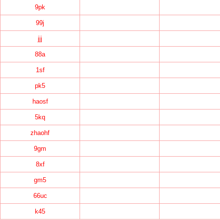
9pk
99j
jjj
88a
1sf
pk5
haosf
5kq
zhaohf
9gm
8xf
gm5
66uc
k45