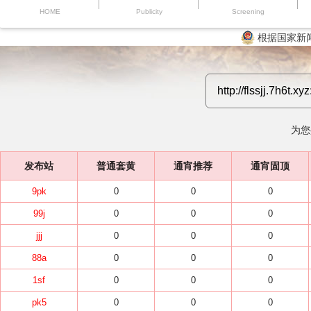
HOME
Publicity
Screening
根据国家新
为您
发布站
普通套黄
通宵推荐
通宵固顶
9pk
0
0
0
99j
0
0
0
jjj
0
0
0
88a
0
0
0
1sf
0
0
0
pk5
0
0
0