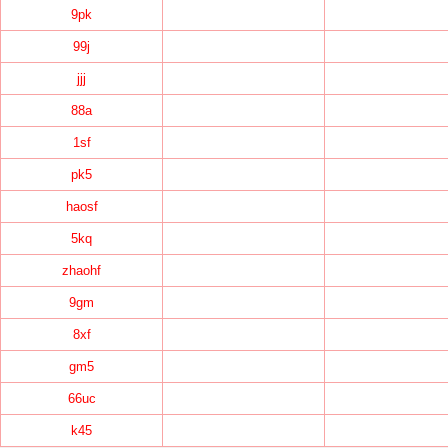
9pk
99j
jjj
88a
1sf
pk5
haosf
5kq
zhaohf
9gm
8xf
gm5
66uc
k45