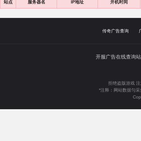
站点
服务器名
IP地址
开机时间
传奇广告查询
开服广告在线查询站
拒绝盗版游戏 注
*注释：网站数据匀采
Cop