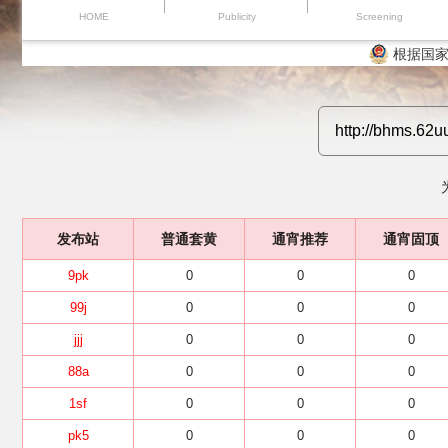
HOME
Publicity
Screening
根据国家
发布站
普通套黄
通宵推荐
通宵固顶
9pk
0
0
0
99j
0
0
0
jjj
0
0
0
88a
0
0
0
1sf
0
0
0
pk5
0
0
0