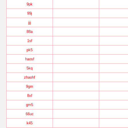
9pk
99j
jjj
88a
1sf
pk5
haosf
5kq
zhaohf
9gm
8xf
gm5
66uc
k45