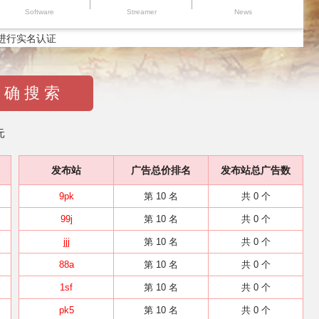
Software
Streamer
News
进行实名认证
 确 搜 索
元
发布站
广告总价排名
发布站总广告数
9pk
第 10 名
共 0 个
99j
第 10 名
共 0 个
jjj
第 10 名
共 0 个
88a
第 10 名
共 0 个
1sf
第 10 名
共 0 个
pk5
第 10 名
共 0 个