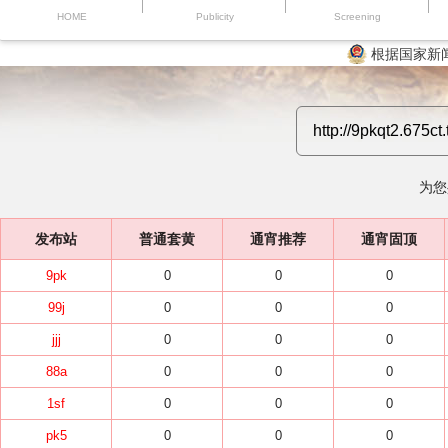
HOME
Publicity
Screening
根据国家新
为您
发布站
普通套黄
通宵推荐
通宵固顶
9pk
0
0
0
99j
0
0
0
jjj
0
0
0
88a
0
0
0
1sf
0
0
0
pk5
0
0
0