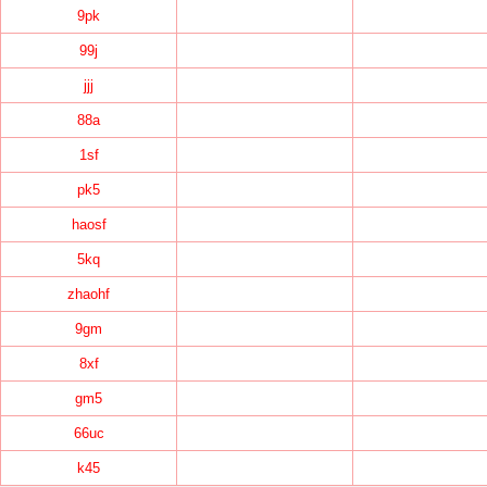
9pk
99j
jjj
88a
1sf
pk5
haosf
5kq
zhaohf
9gm
8xf
gm5
66uc
k45