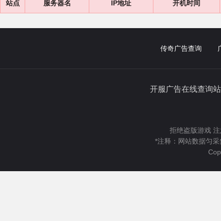
站点
服务器名
IP地址
开机时间
传奇广告查询
开服广告在线查询站
拒绝盗版游戏 注
*注释：网站数据匀采
Cop