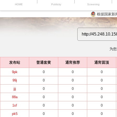
HOME
Publicity
Screening
根据国家新
为您
发布站
普通套黄
通宵推荐
通宵固顶
9pk
0
0
0
99j
0
0
0
jjj
0
0
0
88a
0
0
0
1sf
0
0
0
pk5
0
0
0