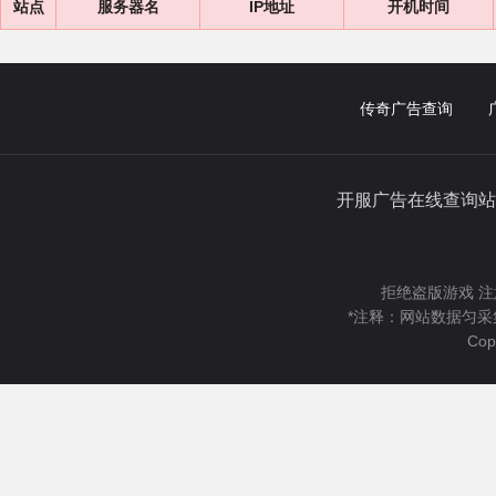
站点
服务器名
IP地址
开机时间
传奇广告查询
开服广告在线查询站
拒绝盗版游戏 注
*注释：网站数据匀采
Cop