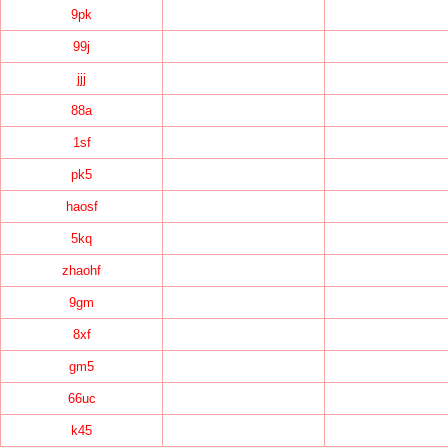
9pk
99j
jjj
88a
1sf
pk5
haosf
5kq
zhaohf
9gm
8xf
gm5
66uc
k45