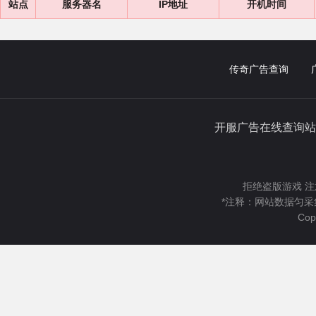
站点
服务器名
IP地址
开机时间
传奇广告查询
开服广告在线查询站
拒绝盗版游戏 注
*注释：网站数据匀采
Cop