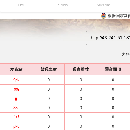
HOME
Publicity
Screening
根据国家新
为您
发布站
普通套黄
通宵推荐
通宵固顶
9pk
0
0
0
99j
0
0
0
jjj
0
0
0
88a
0
0
0
1sf
0
0
0
pk5
0
0
0