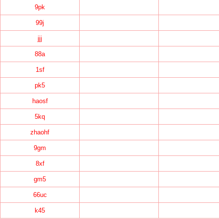
9pk
99j
jjj
88a
1sf
pk5
haosf
5kq
zhaohf
9gm
8xf
gm5
66uc
k45