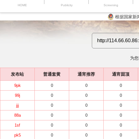
HOME
Publicity
Screening
根据国家新
为您
发布站
普通套黄
通宵推荐
通宵固顶
9pk
0
0
0
99j
0
0
0
jjj
0
0
0
88a
0
0
0
1sf
0
0
0
pk5
0
0
0