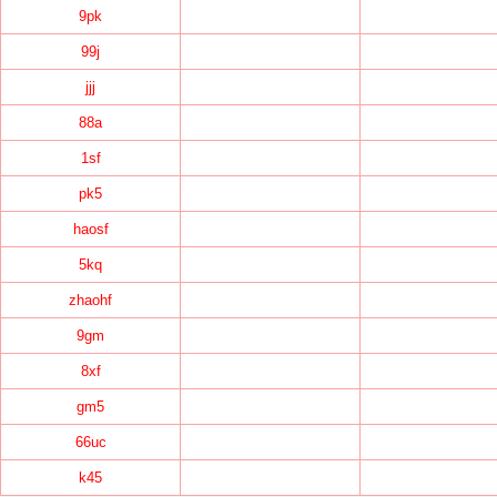
9pk
99j
jjj
88a
1sf
pk5
haosf
5kq
zhaohf
9gm
8xf
gm5
66uc
k45