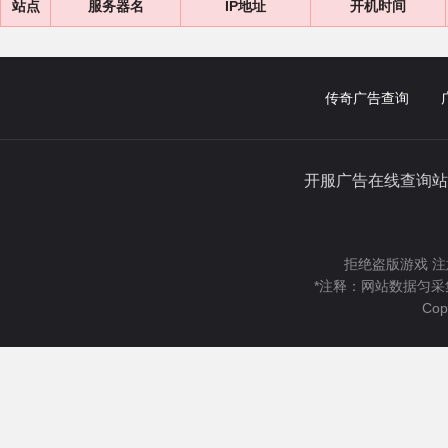
站点
服务器名
IP地址
开机时间
传奇广告查询
开服广告在线查询站
拒绝盗版游戏 注
*注释：网站数据匀采
Cop