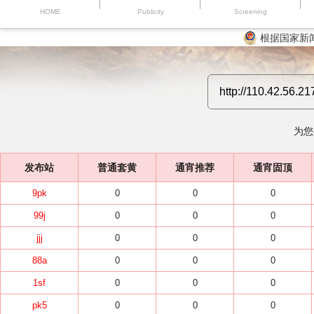
HOME
Publicity
Screening
根据国家新
为您
发布站
普通套黄
通宵推荐
通宵固顶
9pk
0
0
0
99j
0
0
0
jjj
0
0
0
88a
0
0
0
1sf
0
0
0
pk5
0
0
0