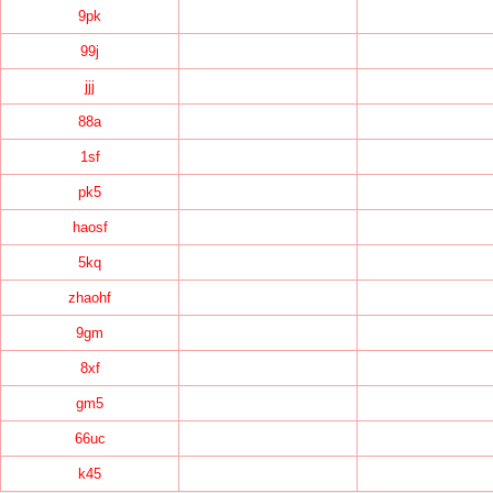
9pk
99j
jjj
88a
1sf
pk5
haosf
5kq
zhaohf
9gm
8xf
gm5
66uc
k45