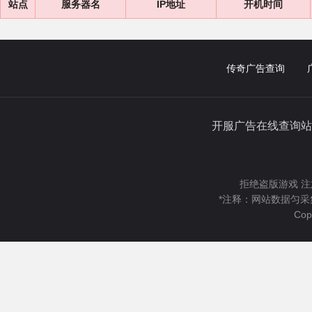
站点
服务器名
IP地址
开机时间
传奇广告查询
开服广告在线查询站
拒绝盗版游戏 注
*注释：网站数据匀采
Cop