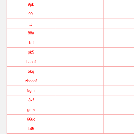
9pk
99j
jjj
88a
1sf
pk5
haosf
5kq
zhaohf
9gm
8xf
gm5
66uc
k45