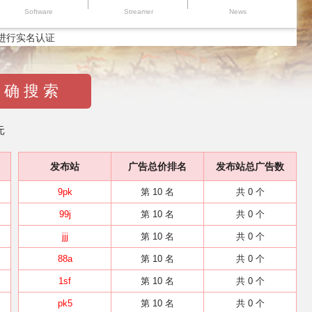
Software
Streamer
News
进行实名认证
 确 搜 索
元
发布站
广告总价排名
发布站总广告数
9pk
第 10 名
共 0 个
99j
第 10 名
共 0 个
jjj
第 10 名
共 0 个
88a
第 10 名
共 0 个
1sf
第 10 名
共 0 个
pk5
第 10 名
共 0 个