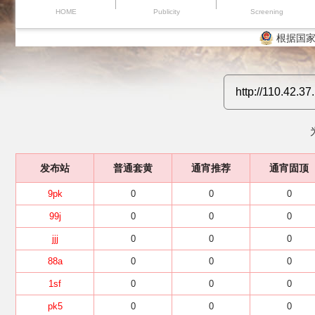
HOME
Publicity
Screening
根据国家
发布站
普通套黄
通宵推荐
通宵固顶
9pk
0
0
0
99j
0
0
0
jjj
0
0
0
88a
0
0
0
1sf
0
0
0
pk5
0
0
0