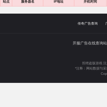
站点
服务器名
IP地址
开机时间
传奇广告查询
开服广告在线查询站
拒绝盗版游戏 注
*注释：网站数据匀采
Cop