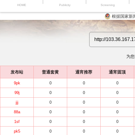
HOME
Publicity
Screening
根据国家新
为您
发布站
普通套黄
通宵推荐
通宵固顶
9pk
0
0
0
99j
0
0
0
jjj
0
0
0
88a
0
0
0
1sf
0
0
0
pk5
0
0
0