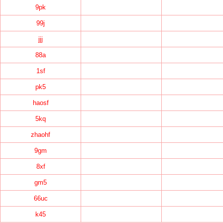
9pk
99j
jjj
88a
1sf
pk5
haosf
5kq
zhaohf
9gm
8xf
gm5
66uc
k45