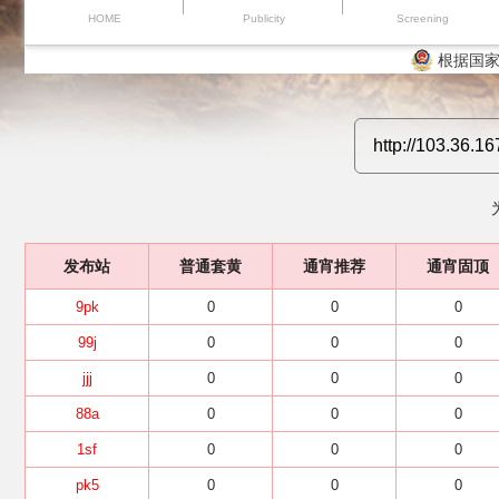
HOME
Publicity
Screening
根据国家
发布站
普通套黄
通宵推荐
通宵固顶
9pk
0
0
0
99j
0
0
0
jjj
0
0
0
88a
0
0
0
1sf
0
0
0
pk5
0
0
0