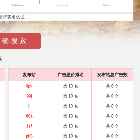
Software
Streamer
News
进行实名认证
 确 搜 索
元
发布站
广告总价排名
发布站总广告数
9pk
第 10 名
共 0 个
99j
第 10 名
共 0 个
jjj
第 10 名
共 0 个
88a
第 10 名
共 0 个
1sf
第 10 名
共 0 个
pk5
第 10 名
共 0 个