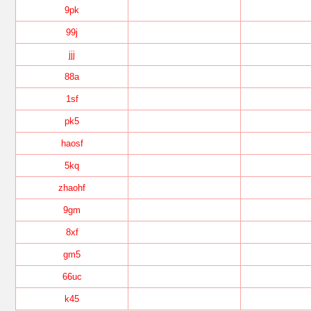
9pk
99j
jjj
88a
1sf
pk5
haosf
5kq
zhaohf
9gm
8xf
gm5
66uc
k45