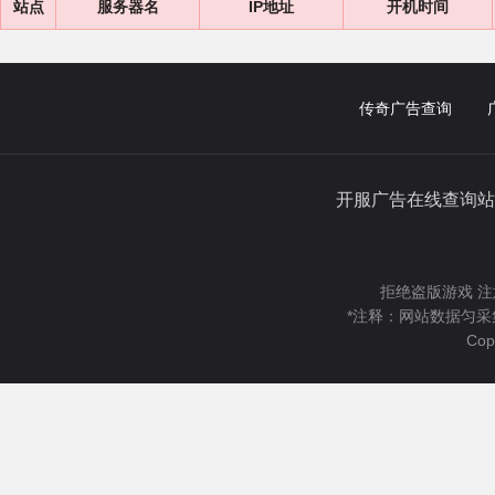
站点
服务器名
IP地址
开机时间
传奇广告查询
开服广告在线查询站
拒绝盗版游戏 注
*注释：网站数据匀采
Cop