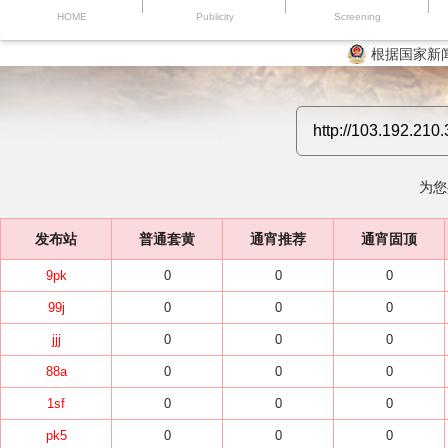
HOME
Publicity
Screening
根据国家新
为您
发布站
普通套黄
通宵推荐
通宵固顶
9pk
0
0
0
99j
0
0
0
jjj
0
0
0
88a
0
0
0
1sf
0
0
0
pk5
0
0
0