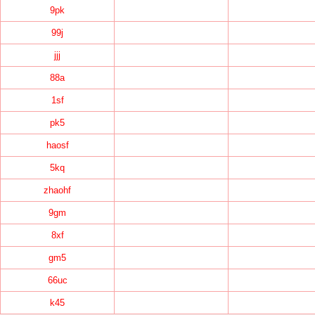
9pk
99j
jjj
88a
1sf
pk5
haosf
5kq
zhaohf
9gm
8xf
gm5
66uc
k45