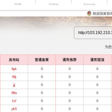
HOME
Publicity
Screening
根据国家新
为您
发布站
普通套黄
通宵推荐
通宵固顶
9pk
0
0
0
99j
0
0
0
jjj
0
0
0
88a
0
0
0
1sf
0
0
0
pk5
0
0
0