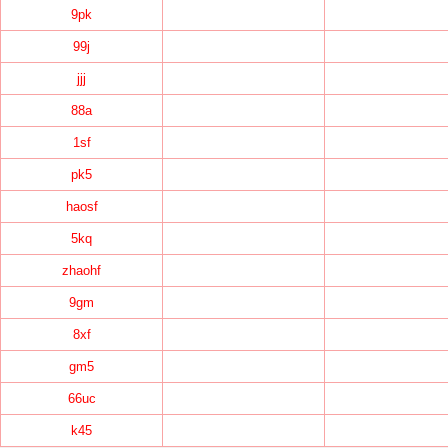
9pk
99j
jjj
88a
1sf
pk5
haosf
5kq
zhaohf
9gm
8xf
gm5
66uc
k45