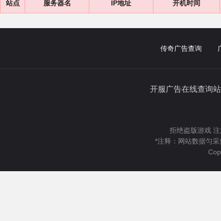
站点
服务器名
IP地址
开机时间
传奇广告查询
开服广告在线查询站
拒绝盗版游戏 注
*注释：网站数据匀采
Cop